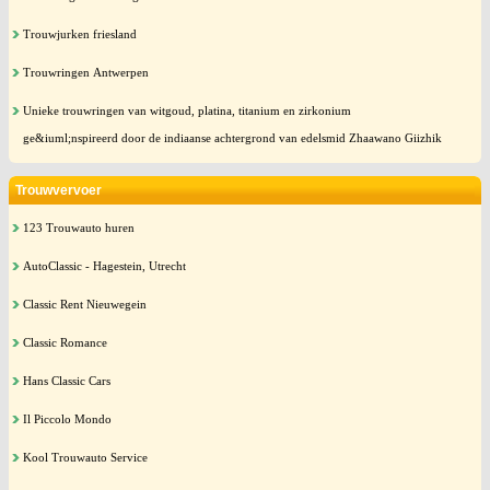
Trouwjurken friesland
Trouwringen Antwerpen
Unieke trouwringen van witgoud, platina, titanium en zirkonium
ge&iuml;nspireerd door de indiaanse achtergrond van edelsmid Zhaawano Giizhik
Trouwvervoer
123 Trouwauto huren
AutoClassic - Hagestein, Utrecht
Classic Rent Nieuwegein
Classic Romance
Hans Classic Cars
Il Piccolo Mondo
Kool Trouwauto Service