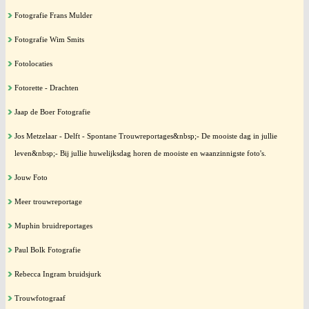
Fotografie Frans Mulder
Fotografie Wim Smits
Fotolocaties
Fotorette - Drachten
Jaap de Boer Fotografie
Jos Metzelaar - Delft - Spontane Trouwreportages&nbsp;- De mooiste dag in jullie
leven&nbsp;- Bij jullie huwelijksdag horen de mooiste en waanzinnigste foto's.
Jouw Foto
Meer trouwreportage
Muphin bruidreportages
Paul Bolk Fotografie
Rebecca Ingram bruidsjurk
Trouwfotograaf