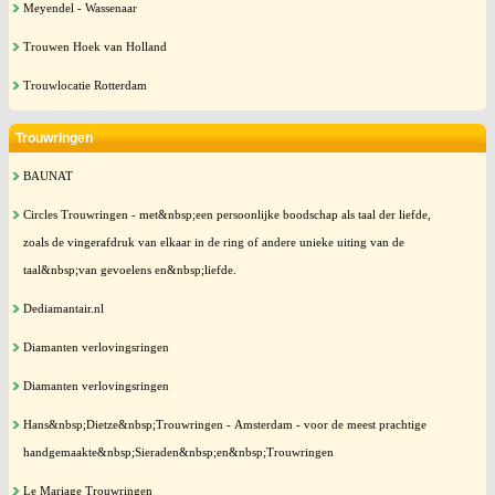
Meyendel - Wassenaar
Trouwen Hoek van Holland
Trouwlocatie Rotterdam
Trouwringen
BAUNAT
Circles Trouwringen - met&nbsp;een persoonlijke boodschap als taal der liefde,
zoals de vingerafdruk van elkaar in de ring of andere unieke uiting van de
taal&nbsp;van gevoelens en&nbsp;liefde.
Dediamantair.nl
Diamanten verlovingsringen
Diamanten verlovingsringen
Hans&nbsp;Dietze&nbsp;Trouwringen - Amsterdam - voor de meest prachtige
handgemaakte&nbsp;Sieraden&nbsp;en&nbsp;Trouwringen
Le Mariage Trouwringen