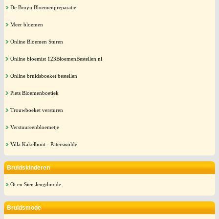
De Bruyn Bloemenpreparatie
Meer bloemen
Online Bloemen Sturen
Online bloemist 123BloemenBestellen.nl
Online bruidsboeket bestellen
Piets Bloemenboetiek
Trouwboeket versturen
Verstuureenbloemetje
Villa Kakelbont - Paterswolde
Bruidskinderen
Ot en Sien Jeugdmode
Bruidsmode