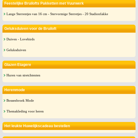
Feestelijke Bruilofts Pakketten met Vuurwerk
Lange Sterrentjes van 16 cm - Stervormige Sterretjes - 20 Stadionfakke
Geluksduiven voor de Bruiloft
Duiven - Lovebirds
Geluksduiven
Glazen Etagere
Huren van stretchtenten
Herenmode
Bossenbroek Mode
Themakleding voor heren
Het leukte Huwelijkscadeau bestellen