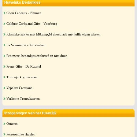
Huwelijks Bedankjes
Cheri Cadeaux - Emmen
Colibrie Cards and Gifts - Voorburg
Klassieke zakjes met M&amp;M chocolade met jullie eigen teksten
La Savonerrie - Amsterdam
Petitmerci bedankjes exclusief en niet duur
Pretty Gifts - De Kwakel
Trouwjurk grote maat
Vepalux Creations
Verlichte Trouwkaarten
Inzegeningen van het Huwelijk
Ornatus
Persoonlijke rituelen