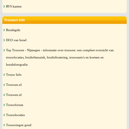
RVS kanten
Trouwen Info
Bruidsgids
DCO van Iersel
Top Trouwen - Nijmegen - informatie over trouwen: een compleet overzicht van
trouwlocaties, bruiloftmuziek, bruiloftcatering, trouwauto's en koetsen en
bruidsfotografie.
Trouw Info
Trouwen.nl
Trouwen.nl
Trouwforum
Trouwlocaties
Trouwringen goud