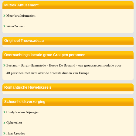
Muziek Amusement
Meer bruiloftmuziek
Water2wine.nl
Origineel Trouwcadeau
Overnachtings locatie grote Groepen personen
Zeeland - Burgh-Haamstede - Hoeve De Bosrand - een groepsaccommodatie voor
40 personen met zicht over de breedste duinen van Europa.
Romantische Huwelijksreis
Schoonheidsverzorging
Cindy's salon Nijmegen
Cybersalon
Haar Creaties