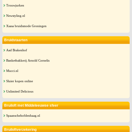
Trouwjurken
Newstyling.nl
Xsasa bruidsmode Groningen
Bruidstaarten
Aad Brakenhof
Banketbakkerij Arnold Cornelis
Mucci.nl
Sluier kopen online
Unlimited Delicious
Bruiloft met Middeleeuwse sfeer
Spaanschehofdenhaag.nl
Bruiloftverzekering